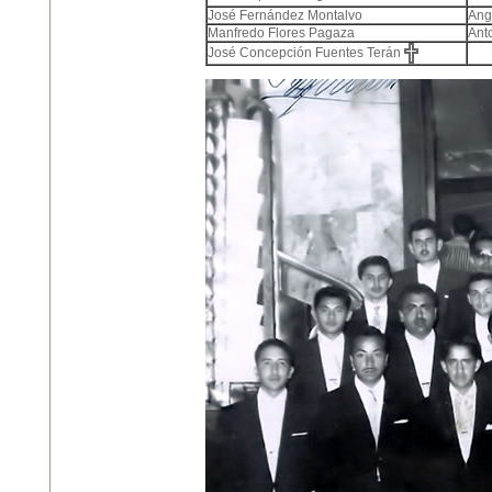
José Fernández Montalvo
Ang
Manfredo Flores Pagaza
Ant
José Concepción Fuentes Terán