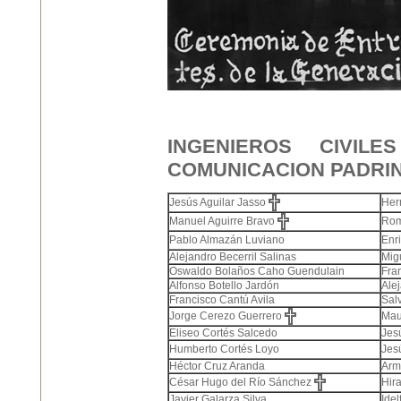
INGENIEROS CIVIL
COMUNICACION PADRIN
Jesús Aguilar Jasso
Her
Manuel Aguirre Bravo
Rom
Pablo Almazán Luviano
Enr
Alejandro Becerril Salinas
Mig
Oswaldo Bolaños Caho Guendulain
Fra
Alfonso Botello Jardón
Ale
Francisco Cantú Avila
Sal
Jorge Cerezo Guerrero
Mau
Eliseo Cortés Salcedo
Jes
Humberto Cortés Loyo
Jes
Héctor Cruz Aranda
Arm
César Hugo del Río Sánchez
Hir
Javier Galarza Silva
Ide