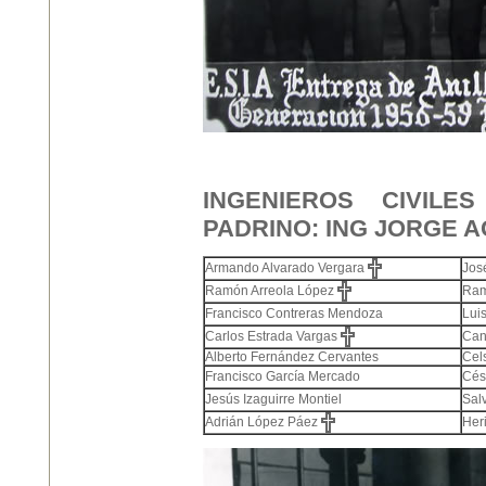
INGENIEROS CIVILE
PADRINO: ING JORGE A
Armando Alvarado Vergara
Jos
Ramón Arreola López
Ram
Lui
Francisco Contreras Mendoza
Carlos Estrada Vargas
Can
Alberto Fernández Cervantes
Cel
Francisco García Mercado
Cés
Jesús Izaguirre Montiel
Sal
Adrián López Páez
Her