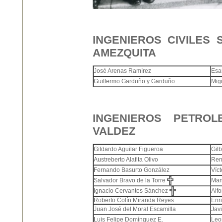
INGENIEROS CIVILES 
AMEZQUITA
Esa
José Arenas Ramírez
Mig
Guillermo Garduño y Garduño
INGENIEROS PETROL
VALDEZ
Gildardo Aguilar Figueroa
Gil
Austreberto Alafita Olivo
Ren
Víc
Fernando Basurto González
Salvador Bravo de la Torre
Man
Ignacio Cervantes Sánchez
Alf
Roberto Colín Miranda Reyes
Enr
Juan José del Moral Escamilla
Jav
Leo
Luis Felipe Domínguez E.