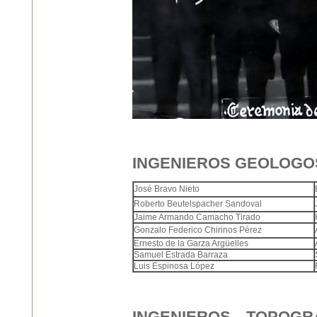
INGENIEROS GEOLOGOS
José Bravo Nieto
Roberto Beutelspacher Sandoval
Jaime Armando Camacho Tirado
Gonzalo Federico Chirinos Pérez
Ernesto de la Garza Argüelles
Samuel Estrada Barraza
Luis Espinosa López
INGENIEROS TOPOGR