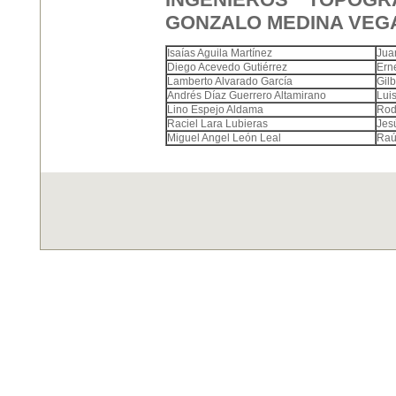
GONZALO MEDINA VEG
Isaías Aguila Martínez
Jua
Diego Acevedo Gutiérrez
Ern
Lamberto Alvarado García
Gil
Andrés Díaz Guerrero Altamirano
Lui
Lino Espejo Aldama
Rod
Raciel Lara Lubieras
Jes
Miguel Angel León Leal
Raú