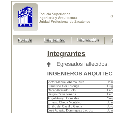
Escuela Superior de
G
Ingeniería y Arquitectura
Unidad Profesional de Zacatenco
Integrantes
Egresados fallecidos.
INGENIEROS ARQUITEC
Víctor Manuel Abarca Ruíz
Jos
Francisco Alor Forouge
Hug
Oscar Alvarado Soto
Leo
Sergio Calva Pineda
Fer
Angel Arroyo González
Ser
Ernesto Checa Montalvo
Jua
Emilio del Castillo García
Jorg
José Agapito Domínguez Lacroix
Juan