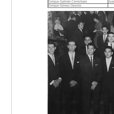
Enrique Galindo Cernichare
Jua
Enrique Gómez Osornio